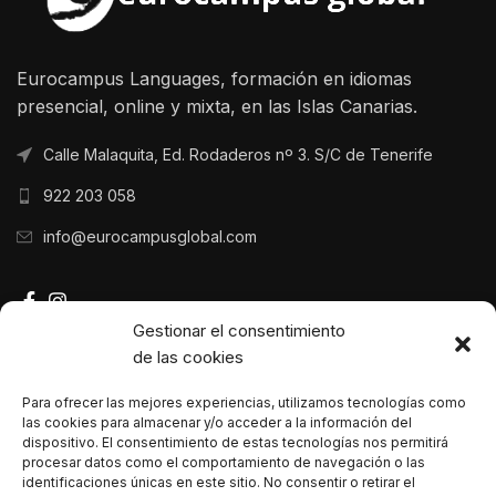
Eurocampus Languages, formación en idiomas
presencial, online y mixta, en las Islas Canarias.
Calle Malaquita, Ed. Rodaderos nº 3. S/C de Tenerife
922 203 058
info@eurocampusglobal.com
Gestionar el consentimiento
de las cookies
ÚLTIMOS POSTS
Para ofrecer las mejores experiencias, utilizamos tecnologías como
PRODUCTOS
las cookies para almacenar y/o acceder a la información del
dispositivo. El consentimiento de estas tecnologías nos permitirá
procesar datos como el comportamiento de navegación o las
identificaciones únicas en este sitio. No consentir o retirar el