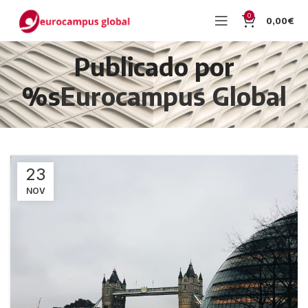
0
0,00
€
Publicado por
%s
Eurocampus Global
23
NOV