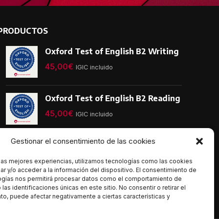
PRODUCTOS
Oxford Test of English B2 Writing
45,00
€
IGIC incluido
Oxford Test of English B2 Reading
45,00
€
IGIC incluido
Gestionar el consentimiento de las cookies
 las mejores experiencias, utilizamos tecnologías como las cookies
r y/o acceder a la información del dispositivo. El consentimiento de
ogías nos permitirá procesar datos como el comportamiento de
las identificaciones únicas en este sitio. No consentir o retirar el
o, puede afectar negativamente a ciertas características y