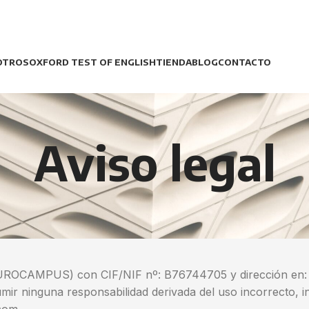
OTROS
OXFORD TEST OF ENGLISH
TIENDA
BLOG
CONTACTO
Aviso legal
MPUS) con CIF/NIF nº: B76744705 y dirección en: Call
ir ninguna responsabilidad derivada del uso incorrecto, in