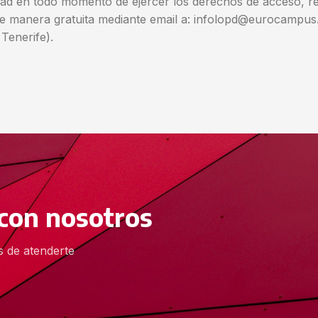
ad en todo momento de ejercer los derechos de acceso, rect
de manera gratuita mediante email a: infolopd@eurocampus.e
Tenerife).
con nosotros
 de atenderte