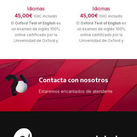
Idiomas
Idiomas
45,00
€
45,00
€
IGIC incluido
IGIC incluido
El
Oxford Test of English
es
El
Oxford Test of English
es
un examen de inglés 100%
un examen de inglés 100%
online certificado por la
online certificado por la
Universidad de Oxford y
Universidad de Oxford y
alineado con el Marco Común
alineado con el Marco Común
Europeo de Referencia para
Europeo de Referencia para
las Lenguas (MCERL) que
las Lenguas (MCERL) que
verifica la competencia
verifica la competencia
lingüística del alumnado de
lingüística del alumnado de
forma fiable y segura.
forma fiable y segura.
Contacta con nosotros
Estaremos encantados de atenderte